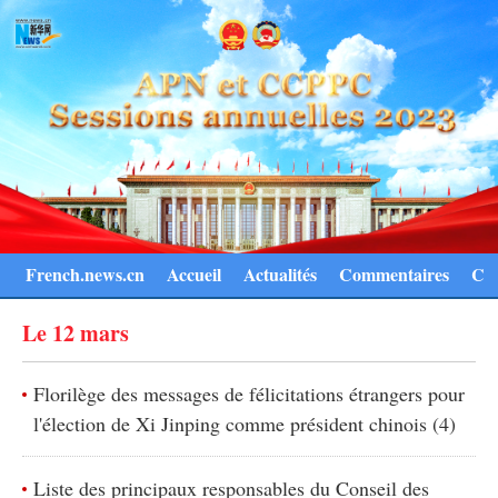
French.news.cn
Accueil
Actualités
Commentaires
Con
Le 12 mars
Florilège des messages de félicitations étrangers pour
l'élection de Xi Jinping comme président chinois (4)
Liste des principaux responsables du Conseil des