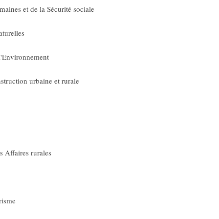
aines et de la Sécurité sociale
turelles
 l'Environnement
truction urbaine et rurale
s Affaires rurales
risme