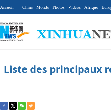
Accueil
Chine
Monde
Photos
Vidéos
Afrique
Euro
Liste des principaux r