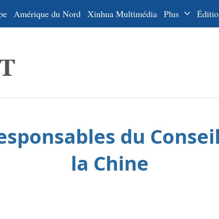
pe
Amérique du Nord
Xinhua Multimédia
Plus
Éditio
Dossiers
La Ceinture
En
et la Route
Ру
De
Es
esponsables du Conseil
ي
한
la Chine
日
Por