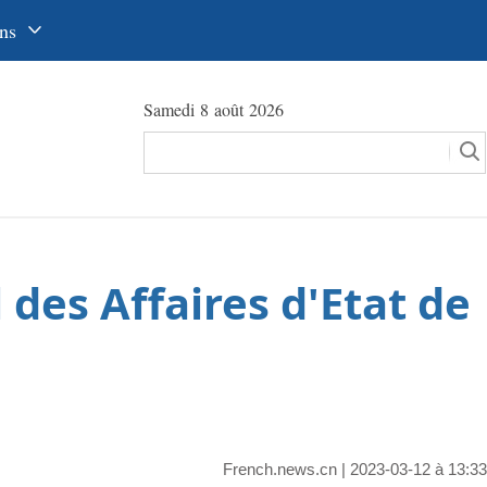
ns
中文
Samedi 8 août 2026
glish
сский
utsch
pañol
 des Affaires d'Etat de
عرب
국어
本語
tuguês
French.news.cn
| 2023-03-12 à 13:33