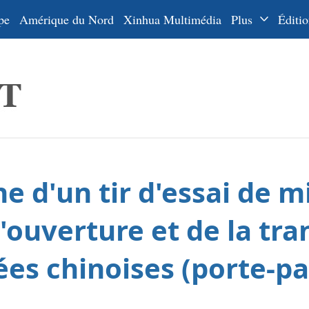
pe
Amérique du Nord
Xinhua Multimédia
Plus
Éditio
Dossiers
La Ceinture
En
et la Route
Ру
De
Es
e d'un tir d'essai de m
ي
한
'ouverture et de la tra
日
es chinoises (porte-pa
Por