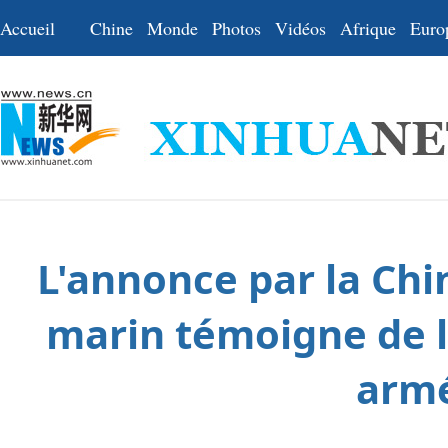
Accueil
Chine
Monde
Photos
Vidéos
Afrique
Euro
L'annonce par la Chin
marin témoigne de l
armé