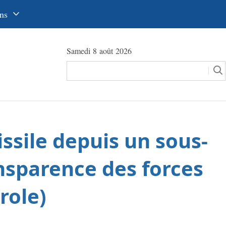
ns
中文
Samedi 8 août 2026
glish
сский
utsch
pañol
issile depuis un sous-
عرب
국어
nsparence des forces
本語
role)
tuguês