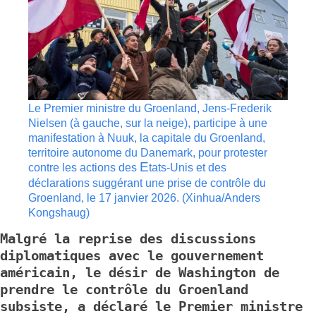
Le Premier ministre du Groenland, Jens-Frederik
Nielsen (à gauche, sur la neige), participe à une
manifestation à Nuuk, la capitale du Groenland,
territoire autonome du Danemark, pour protester
E
contre les actions des
tats-Unis et des
déclarations suggérant une prise de contrôle du
Groenland, le 17 janvier 2026. (Xinhua/Anders
Kongshaug)
Malgré la reprise des discussions
diplomatiques avec le gouvernement
américain, le désir de Washington de
prendre le contrôle du Groenland
subsiste, a déclaré le Premier ministre