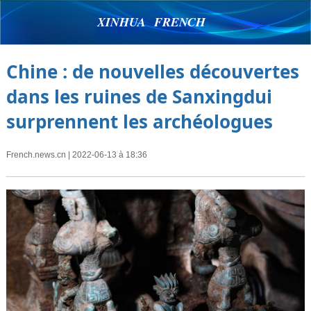
XINHUA FRENCH
Chine : de nouvelles découvertes
dans les ruines de Sanxingdui
surprennent les archéologues
French.news.cn
| 2022-06-13 à 18:36