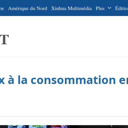
pe
Amérique du Nord
Xinhua Multimédia
Plus
Éditio
Dossiers
La Ceinture
En
et la Route
Ру
De
Es
rix à la consommation 
ي
한
日
Por