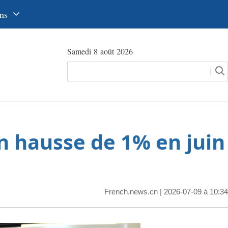
ns
中文
Samedi 8 août 2026
glish
сский
utsch
pañol
en hausse de 1% en juin
عرب
국어
本語
French.news.cn
| 2026-07-09 à 10:34
tuguês