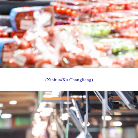
(Xinhua/Xu Changliang)