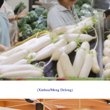
(Xinhua/Meng Delong)