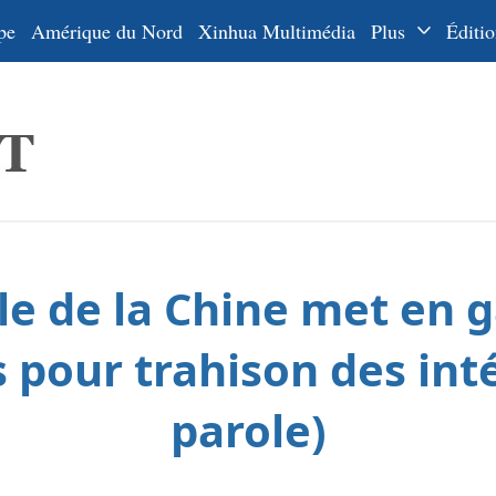
pe
Amérique du Nord
Xinhua Multimédia
Plus
Éditio
Dossiers
La Ceinture
En
et la Route
Ру
De
Es
le de la Chine met en g
ي
한
pour trahison des inté
日
parole)
Por