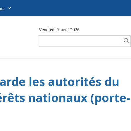
ns
中文
Vendredi 7 août 2026
glish
сский
utsch
pañol
arde les autorités du
عرب
국어
rêts nationaux (porte-
本語
tuguês