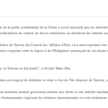
 de la partie continentale de la Chine a averti mercredi que les autorit
ollicitation du soutien de forces extérieures au détriment des intérêts n
aires de Taiwan du Conseil des Affaires d'Etat, s'est ainsi exprimée lor
ion conjointe entre le Japon et les Philippines annonçant de soi-disant 
e, et Taiwan en fait partie", a déclaré Mme Zhu.
es envisagent de délimiter se situe à l'est de l'île chinoise de Taiwan, a
ion maritime portent gravement atteinte aux droits et aux intérêts mariti
 fondamentales régissant les relations internationales et sont totalement il